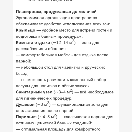
Планировка, продуманная до мелочей
Эргономичная организация пространства
обеспечивает удобство использования всех зон:
Крыльцо
— удобное место для встречи гостей и
подготовки к банным процедурам.
2
Комната отдыха
(∼12–14 м
) — зона для
расслабления и общения:
— комфортабельная мебель для отдыха после
парной;
— небольшой стол для чаепитий и дружеских
бесед;
— возможность разместить компактный набор
посуды для напитков и лёгких закусок.
2
Санитарный узел
(∼3–4 м
) — всё необходимое
для гигиенических процедур.
2
Душевая
(∼3 м
) — функциональная зона для
ополаскивания после парной.
2
Парильня
(∼4–5 м
) — классическая парная для
истинных ценителей банных традиций:
— оптимальная площадь для комфортного